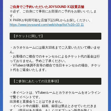
ご自身でご予約いただいたJOYSOUND X1設置店舗
※必ず、ご自身にて事前にお部屋のご予約をお願いいたしま
す。
X PARKが利用可能な店舗下記URLからお探しください。
https://www.joysound.com/web/shop/list?o16=10,11
【チケットに関して】
・カラオケルームには最大10名までご入室いただいて構いませ
ん。
・お客様のご都合でのキャンセルによるチケット代の返金は行
っておりません。予めご了承ください。
・VTuberが体調不良等の都合で当日キャンセルの場合、チケッ
ト代をご返金いたします。
【ご参加にあたっての注意事項】
・本イベントは、VTuberルームとカラオケルームをオンライン
で繋ぐイベントです。
出演者と直接会うことはできません。
・イベント中の撮影、録画、録音は禁止とさせていただきま
す。（指示がある場合、もしくはオプション販売を除く）